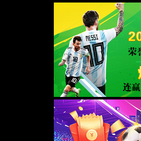
365英国上市(集团有限公司)-
首页
走进英国上市公司官