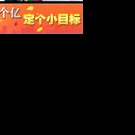

顶部
英国上市公司官网365
新闻中心
概况
企业新闻
文化
行业新闻
荣誉
后工作站
子公司链接
者关系
信息