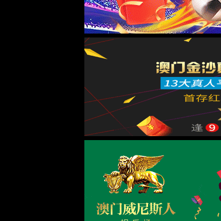
当前位置：
首页
/
新闻
/
行业新闻
/
鼓励民营企业参
鼓励民营企业参与8%以
英国上市公司官网365股份有限公司
2025-09-03 04:40
各市能源局、民营经济主管部门，各有关能源企
为深入贯彻习近平总书记在民营企业座谈会上的
济促进法》《国家能源局关于促进能源领域民营
加快发展，引导民营经济在推进全省能源绿色低
做大做优做强，结合我省能源领域民营企业发展
制定《促进全省能源领域民营经济发展若干措施