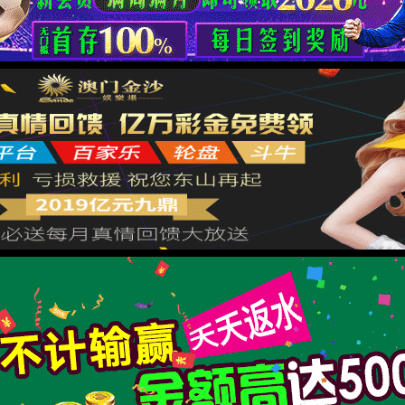
与8%以下低浓度煤矿瓦斯利用项目建设
下低浓度煤矿瓦斯利用项目建设
业：
重要讲话精神，贯彻落实《中华人民共和国民营经
经济发展若干举措》，促进全省能源领域民营经济
碳转型和加快构建具有山西特色的新型能源体系中
实际，山西省能源局、山西省民营经济发展局联合
》，现印发给你们，请认真贯彻落实。