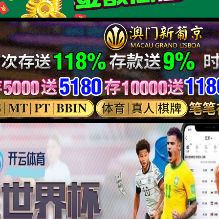
矿山安全风险监测预警处置工作管理办法（试行）