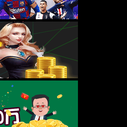
推荐阅读

换一批
SEMICON CHINA 2025 圆满收官
2025-03-31 12:58
航空港区半导体与传感器产业高质量
发展沙龙在英国上市公司官网365举
2025-12-18 10:04