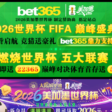
官方网站
网365
主营业务
新闻中心
投资者关系
投资者关系