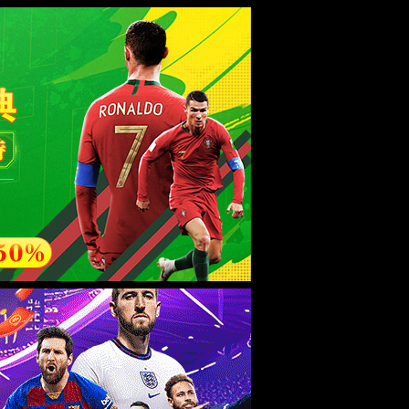
联系我们
加入我们

