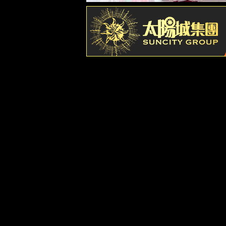
在线留言
如需合作请填写右侧表格，我们将与您尽快取得