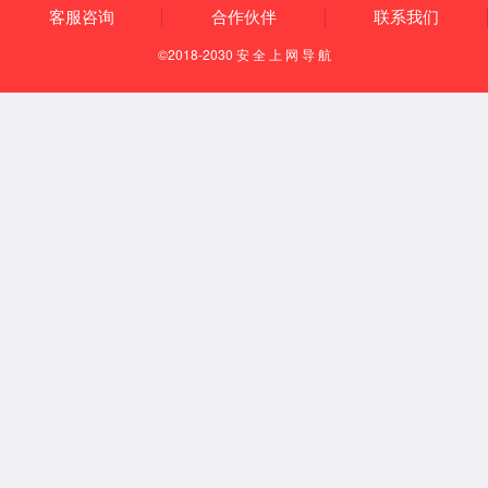
源于8230平台，延续8230高效率、高精度、高性能、高可靠
性的特征。支持FOUP与Cassette两种切割模式，FOUP与
Cassette可自由切换。支持基于FOUP的DBG半切，结合独创
的OMS技术，可实现基于产品表面的精确切深控制。可切割
300X300mm panel，满足先进封装的应用需求。