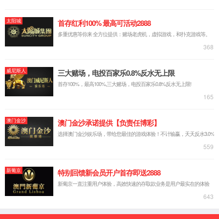
3月26日至28日，全球规模最大、规格最高、最具影响力及最
新技术热点全覆盖的半导体“嘉年华”—SEMICON China 2025
国际半导体展在沪如期举办。全球行业领袖、演讲嘉宾们通过
精彩的开幕式演讲同大家分享了全球产业格局、前沿技术与市
场走势。砥砺奋进的半导体上下游产业链供应商齐聚盛会，将
新技术新产品呈现于大众眼前，全方位展示了芯片设计、制
造、封测、设备、材料等方面的最新技术与产品。
英国上市公司官网365携ADT以卓越的技术实力和产品竞争力
成为展会焦点，吸引了众多客户及合作伙伴的高度关注。
01
首秀即吸睛：8231与9130亮相
本次展会，英国上市公司官网365与ADT首次公开展示了最新
研发的
全自动双轴十二吋划片机8231及全自动十二吋激
光切割
机
。两款设备凭借高精度、高效率和智能化设计引发热烈反
响。
两大设备的亮相为行业客户提供了更完善的切割解决方案，现
场观众纷纷驻足参观，销售和技术团队更以“分钟级”快速响应
解答技术细节，专业度获业内同行点赞。