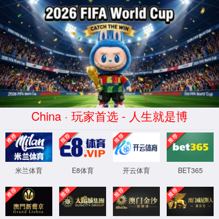
365英国上市(集团有限公司)-官
方网站



新闻中心
当前位置：
首页
/
新闻
/
企业新闻
/
SEMICON CHINA 2025 圆满收官
SEMICON CHINA 2025 圆满收官
2025-03-31 12:58