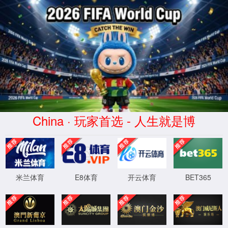
365英国上市(集团有限公司)-官
方网站



新闻中心
当前位置：
首页
/
新闻
/
企业新闻
/
航空港区半导体与传感器产业高质量发展沙龙在英国上市公司官网365举办
航空港区半导体与传感器产业高质量发展沙龙在英国上
市公司官网365举办
2025-12-18 10:04
为促进产业协同、共谋发展机遇，
12月15日下午，由航空港区科技工信局主办、河南省半导体行