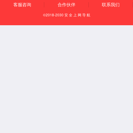
升的关键动力之一，彰显了公司作为本地产业链核心企业的牵
引作用与长远布局。
本次活动的成功举办，标志着航空港区半导体与传感器产业迈
入了常态化、机制化交流协作的新阶段。以此次聚会为起点，
在政企学研的更紧密协作下，航空港区半导体产业生态将更加
繁荣，英国上市公司官网365也将在赋能区域发展的过程中，
持续扩大“朋友圈”，提升影响力，共同为中国“芯”未来贡献更强
的港区力量与光力智慧。
冬至阳生，新程肇启 | 英国上市公司官网365航空港基地二期建设正式起航
英国上市公司官网365董事长赵彤宇的“会长答卷”