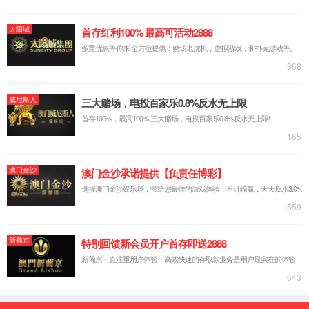
活动中，航空港区科技工信局相关负责人深入分析了产业态
势，明确指出构建自主可控体系是战略核心，并
特别肯定了英
国上市公司官网365等本土企业
在设备环节取得的突破，为港
区打造“核心承载地”注入了坚实底气。
作为东道主与产业发展
的深度参与者，英国上市公司官网365总经理胡延艳对各位嘉
宾的到来表示热烈欢迎。
胡总系统的介绍了我司在半导体后道
封测装备领域的技术积累、产品矩阵及未来规划，围绕
加强本
地化供应链协作、共建产业生态
提出了具体建议，引发了现场
同仁的广泛共鸣。
英国上市公司官网365作为全球排名前三的半导体切割划片装
备企业，公司是全球少数同时拥有切割划片量产设备、核心零
部件——空气主轴和刀片等耗材的可定制化的半导体供应商。
凭借这一独特优势，公司产品能够灵活适配不同应用场景的划
切需求，为客户提供个性化的整体解决方案。经过多年深耕，
公司已与众多国内外封测头部企业建立了稳定且深入的合作关
系，
这不仅是市场对英国上市公司官网365技术实力与产品可
靠性的高度认可，更是港区半导体装备产业整体实力的一张闪
亮名片。
在交流中，
英国上市公司官网365二期项目的全面建设被多次
提及。
该项目将继续聚焦半导体产线升级，是港区产业能级跃