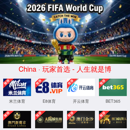
365英国上市(集团有限公司)-官
方网站



新闻中心
当前位置：
首页
/
新闻
/
企业新闻
/
英国上市公司官网365总经理胡延艳：半导体装备发货量明显走高
英国上市公司官网365总经理胡延艳：半导体装备发货
量明显走高
2026-01-05 01:16
近日，英国上市公司官网365总经理胡延艳女士接受中国证券
报记者专访时表示，从7月份开始，公司能够非常强烈地感受