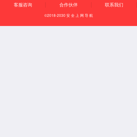
材，在半导体划切设备领域已实现“设备—零部件—耗材”的自
主研发与生产全覆盖。
此次荣获河南省专利奖，是省政府对光力瑞弘技术创新能力和
知识产权工作的高度认可。公司将继续秉持创新驱动发展理
念，持续加大研发投入，为河南省半导体装备产业高质量发展
贡献力量。
相关链接
河南省人民政府《关于授予河南省省长质量（专利）奖的决
定》（豫政〔2026〕9号）
表彰！河南省省长质量（专利）
奖名单公布
科技赋能，智护中原 | 英国上市公司官网365亮相“矿山安全科技进河南”成果应用交流会
逐绿前行 | 英国上市公司官网365盛装登场郑州煤博会，前沿技术铸就煤矿安全新高度